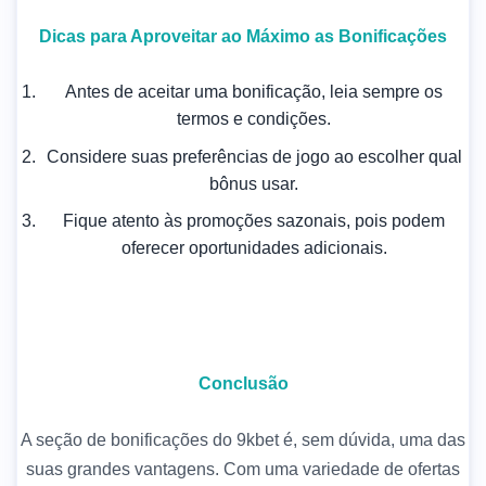
Dicas para Aproveitar ao Máximo as Bonificações
Antes de aceitar uma bonificação, leia sempre os
termos e condições.
Considere suas preferências de jogo ao escolher qual
bônus usar.
Fique atento às promoções sazonais, pois podem
oferecer oportunidades adicionais.
Conclusão
A seção de bonificações do 9kbet é, sem dúvida, uma das
suas grandes vantagens. Com uma variedade de ofertas