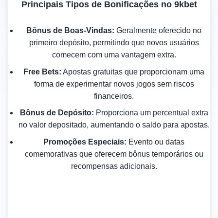
Principais Tipos de Bonificações no 9kbet
Bônus de Boas-Vindas:
Geralmente oferecido no
primeiro depósito, permitindo que novos usuários
comecem com uma vantagem extra.
Free Bets:
Apostas gratuitas que proporcionam uma
forma de experimentar novos jogos sem riscos
financeiros.
Bônus de Depósito:
Proporciona um percentual extra
no valor depositado, aumentando o saldo para apostas.
Promoções Especiais:
Evento ou datas
comemorativas que oferecem bônus temporários ou
recompensas adicionais.