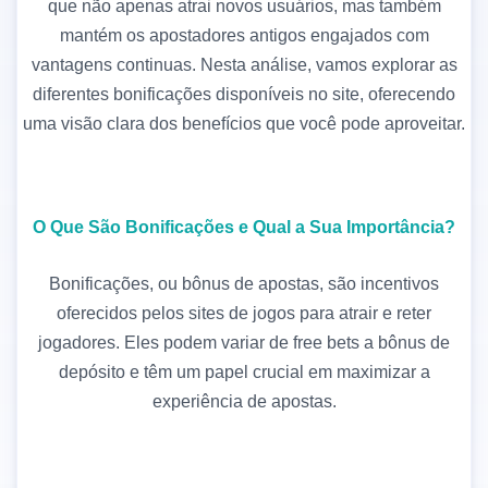
que não apenas atrai novos usuários, mas também
mantém os apostadores antigos engajados com
vantagens continuas. Nesta análise, vamos explorar as
diferentes bonificações disponíveis no site, oferecendo
uma visão clara dos benefícios que você pode aproveitar.
O Que São Bonificações e Qual a Sua Importância?
Bonificações, ou bônus de apostas, são incentivos
oferecidos pelos sites de jogos para atrair e reter
jogadores. Eles podem variar de free bets a bônus de
depósito e têm um papel crucial em maximizar a
experiência de apostas.