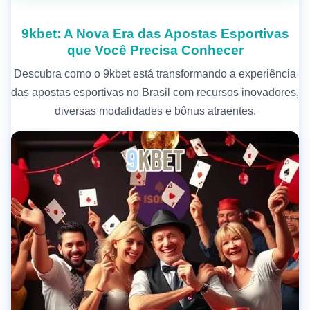
9kbet: A Nova Era das Apostas Esportivas
que Você Precisa Conhecer
Descubra como o 9kbet está transformando a experiência
das apostas esportivas no Brasil com recursos inovadores,
diversas modalidades e bônus atraentes.