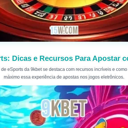
rts: Dicas e Recursos Para Apostar 
e eSports da 9kbet se destaca com recursos incríveis e como
máximo essa experiência de apostas nos jogos eletrônicos.