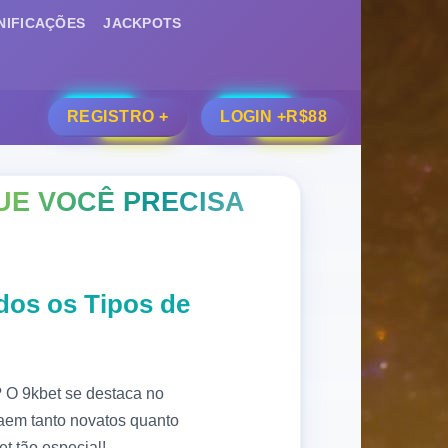
NIFICAÇÕES
JACKPOTS
REGISTRO +
LOGIN +R$88
UE VOCÊ PRECISA
dos os Tipos de
 O 9kbet se destaca no
raem tanto novatos quanto
t tão especial!