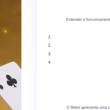
Entender o funcionament
O 9kbet apresenta uma sé