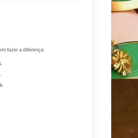
m fazer a diferença:
.
.
s.