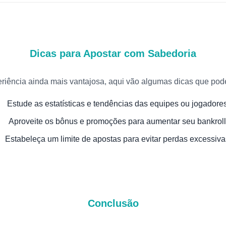
Dicas para Apostar com Sabedoria
eriência ainda mais vantajosa, aqui vão algumas dicas que pode
Estude as estatísticas e tendências das equipes ou jogadores
Aproveite os bônus e promoções para aumentar seu bankroll
Estabeleça um limite de apostas para evitar perdas excessiva
Conclusão