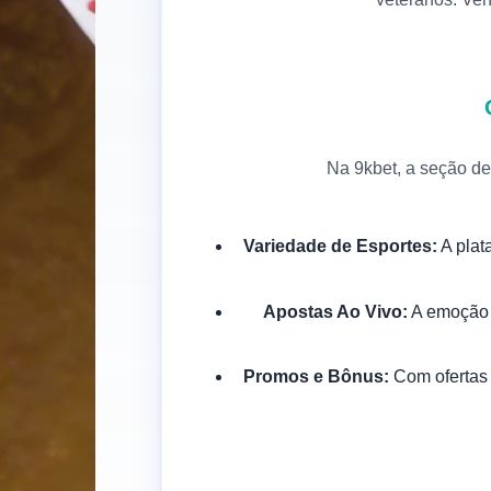
Na 9kbet, a seção de
Variedade de Esportes:
A plat
Apostas Ao Vivo:
A emoção d
Promos e Bônus:
Com ofertas 