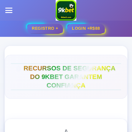
Skip
to
content
REGISTRO +
LOGIN +R$88
RECURSOS DE SEGURANÇA
DO 9KBET GARANTEM
CONFIANÇA
{\