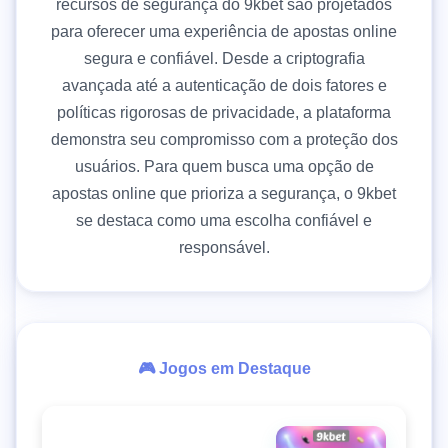
recursos de segurança do 9kbet são projetados
para oferecer uma experiência de apostas online
segura e confiável. Desde a criptografia
avançada até a autenticação de dois fatores e
políticas rigorosas de privacidade, a plataforma
demonstra seu compromisso com a proteção dos
usuários. Para quem busca uma opção de
apostas online que prioriza a segurança, o 9kbet
se destaca como uma escolha confiável e
responsável.
🎮 Jogos em Destaque