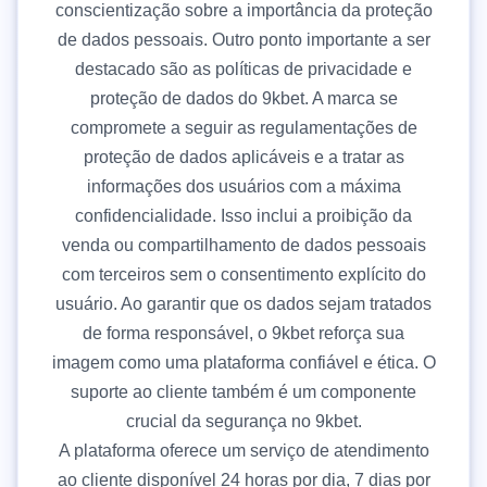
conscientização sobre a importância da proteção
de dados pessoais. Outro ponto importante a ser
destacado são as políticas de privacidade e
proteção de dados do 9kbet. A marca se
compromete a seguir as regulamentações de
proteção de dados aplicáveis e a tratar as
informações dos usuários com a máxima
confidencialidade. Isso inclui a proibição da
venda ou compartilhamento de dados pessoais
com terceiros sem o consentimento explícito do
usuário. Ao garantir que os dados sejam tratados
de forma responsável, o 9kbet reforça sua
imagem como uma plataforma confiável e ética. O
suporte ao cliente também é um componente
crucial da segurança no 9kbet.
A plataforma oferece um serviço de atendimento
ao cliente disponível 24 horas por dia, 7 dias por