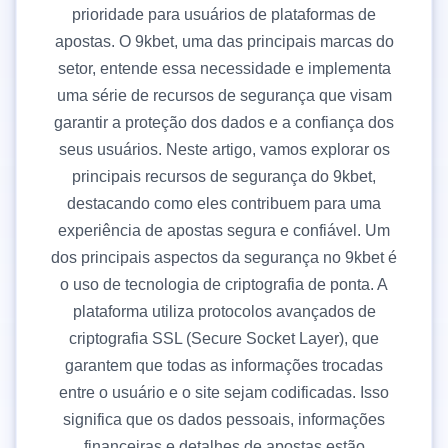
prioridade para usuários de plataformas de
apostas. O 9kbet, uma das principais marcas do
setor, entende essa necessidade e implementa
uma série de recursos de segurança que visam
garantir a proteção dos dados e a confiança dos
seus usuários. Neste artigo, vamos explorar os
principais recursos de segurança do 9kbet,
destacando como eles contribuem para uma
experiência de apostas segura e confiável. Um
dos principais aspectos da segurança no 9kbet é
o uso de tecnologia de criptografia de ponta. A
plataforma utiliza protocolos avançados de
criptografia SSL (Secure Socket Layer), que
garantem que todas as informações trocadas
entre o usuário e o site sejam codificadas. Isso
significa que os dados pessoais, informações
financeiras e detalhes de apostas estão