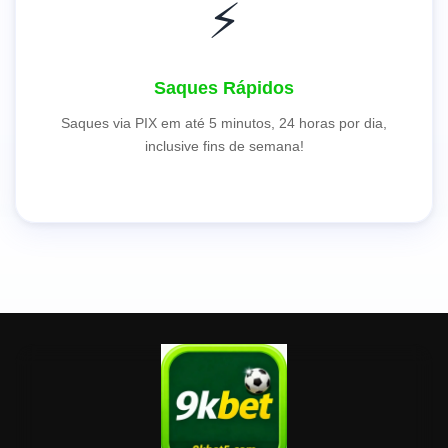
⚡
Saques Rápidos
Saques via PIX em até 5 minutos, 24 horas por dia,
inclusive fins de semana!