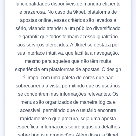
funcionalidades disponíveis de maneira eficiente
e prazerosa. No caso da 9kbet, plataforma de
apostas online, esses critérios são levados a
sério, visando atender a um público diversificado
e garantir que todos tenham acesso igualitário
aos serviços oferecidos. A 9kbet se destaca por
sua interface intuitiva, que facilita a navegação,
mesmo para aqueles que não têm muita
experiência em plataformas de apostas. O design
é limpo, com uma paleta de cores que não
sobrecarrega a vista, permitindo que os usuários
se concentrem nas informações relevantes. Os
menus são organizados de maneira lógica e
acessível, permitindo que o usuário encontre
rapidamente o que procura, seja uma aposta
específica, informações sobre jogos ou detalhes
sobre bônus e promoções. Além disso, a 9kbet