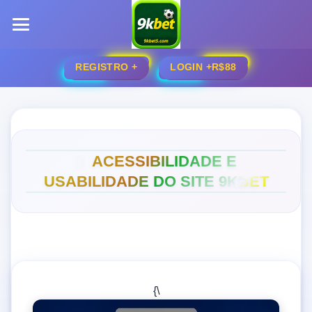
Skip
to
content
REGISTRO +
LOGIN +R$88
ACESSIBILIDADE E
USABILIDADE DO SITE 9KBET
{\