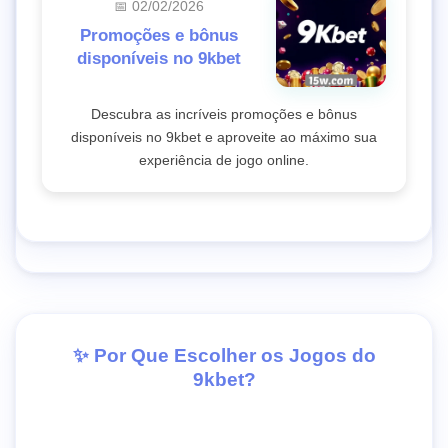
📅 02/02/2026
Promoções e bônus
disponíveis no 9kbet
Descubra as incríveis promoções e bônus
disponíveis no 9kbet e aproveite ao máximo sua
experiência de jogo online.
✨ Por Que Escolher os Jogos do
9kbet?