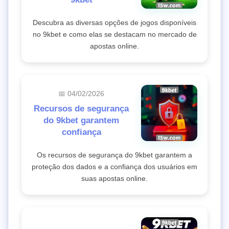
Descubra as diversas opções de jogos disponíveis
no 9kbet e como elas se destacam no mercado de
apostas online.
📅 04/02/2026
Recursos de segurança
do 9kbet garantem
confiança
Os recursos de segurança do 9kbet garantem a
proteção dos dados e a confiança dos usuários em
suas apostas online.